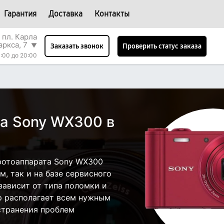
Гарантия
Доставка
Контакты
 пл. Карла
аркса, 7
▼
Проверить статус заказа
Заказать звонок
:00 до 20:00
а Sony WX300 в
фотоаппарата Sony WX300
, так и на базе сервисного
зависит от типа поломки и
р располагает всем нужным
странения проблем