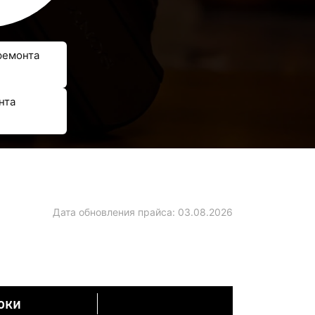
ремонта
нта
Дата обновления прайса:
03.08.2026
оки