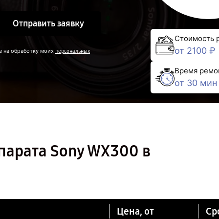
Отправить заявку
Стоимость 
от 2100 ₽
е на обработку моих
персональных
Время ремо
от 30 мин
парата Sony WX300 в
Цена, от
Ср