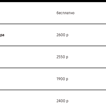
бесплатно
ора
2600 р
2550 р
1900 р
2400 р