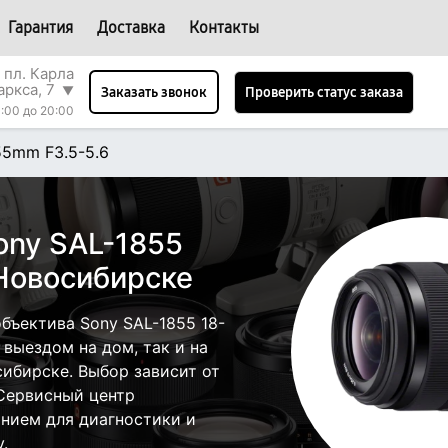
Гарантия
Доставка
Контакты
 пл. Карла
аркса, 7
▼
Проверить статус заказа
Заказать звонок
:00 до 20:00
55mm F3.5-5.6
ony SAL-1855
 Новосибирске
бъектива Sony SAL-1855 18-
 выездом на дом, так и на
сибирске. Выбор зависит от
 Сервисный центр
нием для диагностики и
.