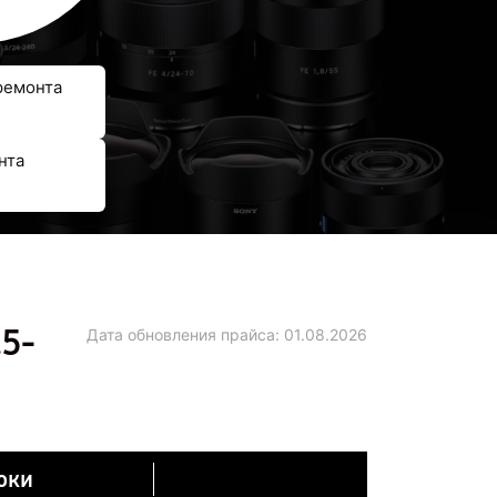
ремонта
нта
5-
Дата обновления прайса:
01.08.2026
оки