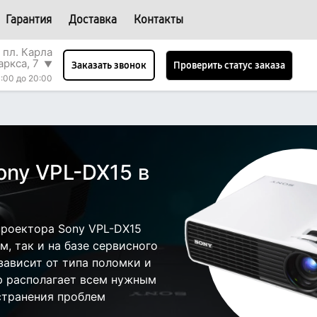
Гарантия
Доставка
Контакты
 пл. Карла
аркса, 7
▼
Проверить статус заказа
Заказать звонок
:00 до 20:00
ony VPL-DX15 в
роектора Sony VPL-DX15
, так и на базе сервисного
зависит от типа поломки и
р располагает всем нужным
странения проблем