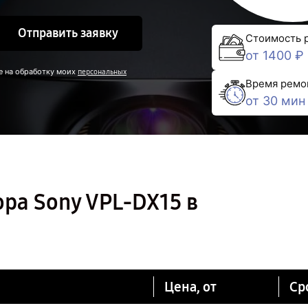
Отправить заявку
Стоимость 
от 1400 ₽
е на обработку моих
персональных
Время ремо
от 30 мин
ра Sony VPL-DX15 в
Цена, от
Ср