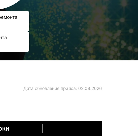
ремонта
нта
Дата обновления прайса:
02.08.2026
оки