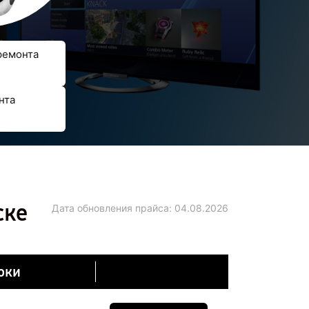
ремонта
нта
ске
Дата обновления прайса:
04.08.2026
оки