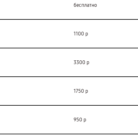
бесплатно
1100 р
3300 р
1750 р
950 р