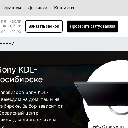
Гарантия
Доставка
Контакты
 пл. Карла
аркса, 7
▼
Проверить статус заказа
Заказать звонок
:00 до 20:00
ABAE2
Sony KDL-
осибирске
елевизора Sony KDL-
выездом на дом, так и на
сибирске. Выбор зависит от
 Сервисный центр
нием для диагностики и
y.
Стоимость 