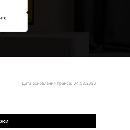
нта
Дата обновления прайса:
04.08.2026
оки