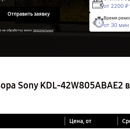
от 2200 ₽
Отправить заявку
Время ремо
от 30 мин
е на обработку моих
персональных
зора Sony KDL-42W805ABAE2 в
Цена, от
Ср