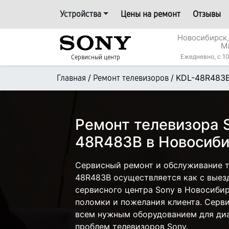
Устройства
Цены на ремонт
Отзывы
Новосибирск,
М
Ежедневно, с 10
Сервисный центр
/
/
KDL-48R483
Главная
Ремонт телевизоров
Ремонт телевизора 
48R483B в Новосиб
Сервисный ремонт и обслуживание т
48R483B осуществляется как с выезд
сервисного центра Sony в Новосибир
поломки и пожелания клиента. Серв
всем нужным оборудованием для диа
проблем телевизоров Sony.