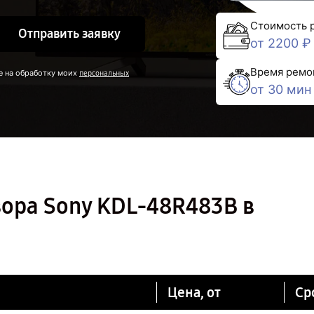
Стоимость 
Отправить заявку
от 2200 ₽
Время ремо
е на обработку моих
персональных
от 30 мин
ора Sony KDL-48R483B в
Цена, от
Ср