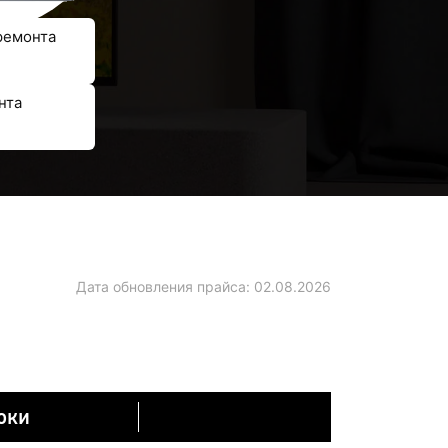
ремонта
нта
Дата обновления прайса:
02.08.2026
оки