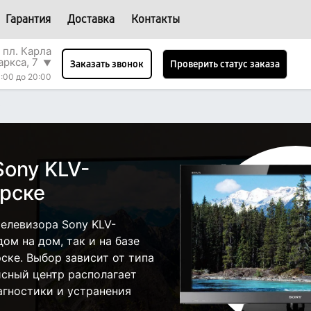
Гарантия
Доставка
Контакты
 пл. Карла
аркса, 7
▼
Проверить статус заказа
Заказать звонок
:00 до 20:00
0
Sony KLV-
рске
елевизора Sony KLV-
ом на дом, так и на базе
ске. Выбор зависит от типа
исный центр располагает
гностики и устранения