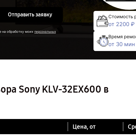
Отправить заявку
Стоимость 
от 2200 ₽
е на обработку моих
персональных
Время ремо
от 30 мин
ора Sony KLV-32EX600 в
Цена, от
Ср