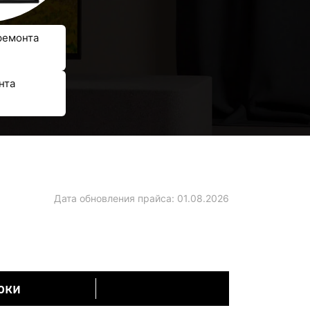
ремонта
нта
Дата обновления прайса:
01.08.2026
оки